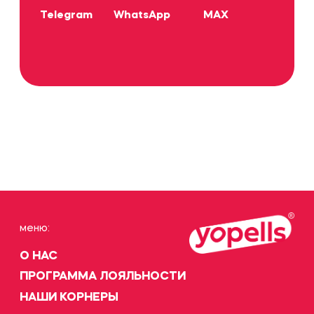
меню:
О НАС
ПРОГРАММА ЛОЯЛЬНОСТИ
НАШИ КОРНЕРЫ
дополнительно:
ПРАВОВАЯ ИНФОРМАЦИЯ
КАЛОРИЙНОСТЬ И СОСТАВ
соц. сети:
Соц. сеть с фотками
Telegram
Сотрудничество, b2b заказы, связь с основателями:
t.me/helloyopells
Вакансии: