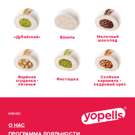
меню:
О НАС
ПРОГРАММА ЛОЯЛЬНОСТИ
НАШИ КОРНЕРЫ
дополнительно:
ПРАВОВАЯ ИНФОРМАЦИЯ
КАЛОРИЙНОСТЬ И СОСТАВ
соц. сети:
Соц. сеть с фотками
Telegram
Сотрудничество, связь с основателями:
t.me/helloyopells
Вакансии:
hello@yopells.ru
+7 (495) 324-00-06
© 2020-2026 ИП Арентов А.В.