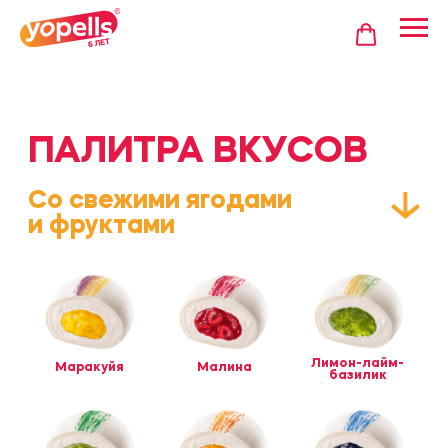
ПАЛИТРА ВКУСОВ
Со свежими ягодами
и фруктами
Лимон-лайм-
Маракуйя
Малина
базилик
Манго
Голубика
Киви-фейхоа