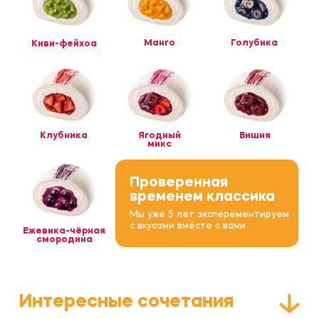
Клубника
Ягодный
Вишня
микс
Проверенная
временем классика
Мы уже 5 лет эксперементируем
с вкусами вместе с вами
Ежевика-чёрная
смородина
Интересные сочетания
Молочный
«Дубайский»
Ваниль
шоколад
Варёная
Солёная
Фисташка
сгущенка -
карамель -
печенье
кедровый орех