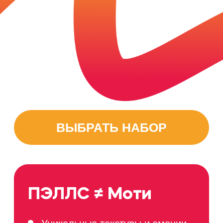
ВЫБРАТЬ НАБОР
ПЭЛЛС ≠ Моти
Уникальные текстуры и эмоции
В меру сладкий десерт
Открытая дегустация* -
узнать
1095679
46457
десертов
покупателей