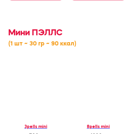
Получайте кэшбэк
с каждой покупки!
3pells mini
8pells mini
программа лояльности Yopells