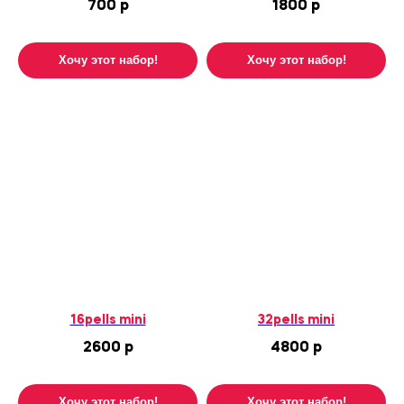
700
р
1800
р
ЗАРЕГИСТРИРОВАТЬСЯ
Хочу этот набор!
Хочу этот набор!
КАРТА ДОСТАВКИ
И ВРЕМЕННЫЕ
ИНТЕРВАЛЫ
Рекомендуем делать заказ за 1 день
16pells mini
32pells mini
2600
р
4800
р
Хочу этот набор!
Хочу этот набор!