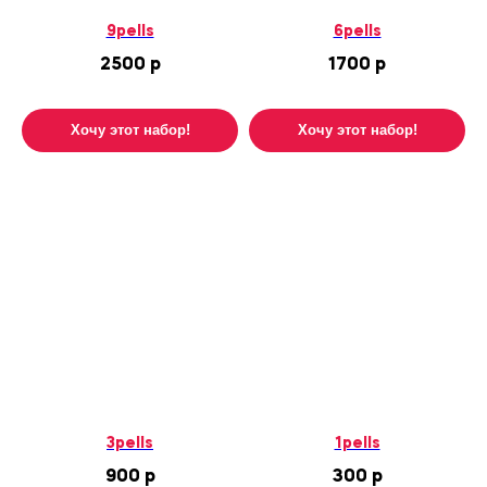
9pells
6pells
2500
р
1700
р
Хочу этот набор!
Хочу этот набор!
3pells
1pells
900
р
300
р