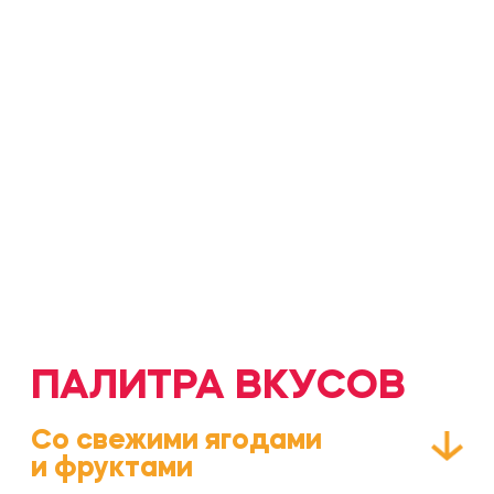
Лимон-лайм-
Маракуйя
Малина
базилик
Манго
Голубика
Киви-фейхоа
Клубника
Ягодный
Вишня
микс
Проверенная
временем классика
Мы уже 6 лет экспериментируем
со вкусами вместе с вами
Ежевика-чёрная
смородина
Интересные сочетания