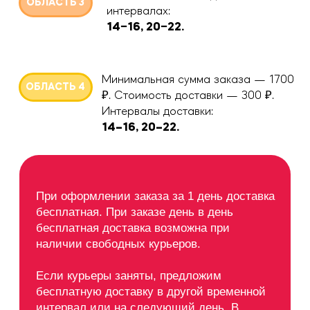
меню:
О НАС
ПРОГРАММА ЛОЯЛЬНОСТИ
НАШИ КОРНЕРЫ
дополнительно:
ПРАВОВАЯ ИНФОРМАЦИЯ
КАЛОРИЙНОСТЬ И СОСТАВ
соц. сети:
Соц. сеть с фотками
Telegram
Сотрудничество, связь с основателями:
t.me/helloyopells