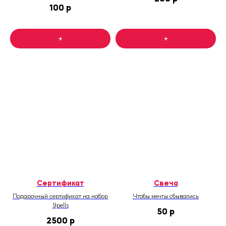
100
р
+
+
Фудмолл Депо
Лесная улица, 20с3
ТЦ Авиапарк
Ходынский бул., 4
Сертификат
Свеча
Подарочный сертификат на набор
Чтобы мечты сбывались
9pells
50
р
2500
р