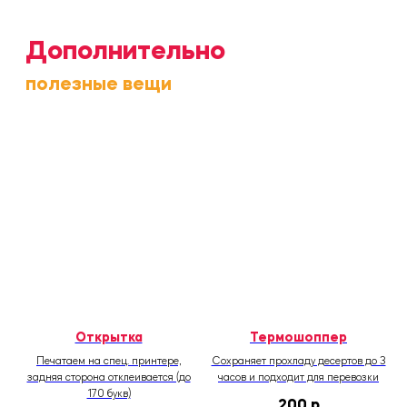
При оформлении заказа за 1 день доставка
бесплатная. При заказе день в день
бесплатная доставка возможна при
наличии свободных курьеров.
Если курьеры заняты, предложим
бесплатную доставку в другой временной
интервал или на следующий день. В
остальных случаях доставка может быть
платной.
Платная экспресс-доставка через
стороннюю курьерскую службу — в
течение 3 часов с момента заказа.
ПРИХОДИТЕ В НАШИ
КОРНЕРЫ!
Открытка
Термошоппер
Печатаем на спец. принтере,
Cохраняет прохладу десертов до 3
задняя сторона отклеивается (до
часов и подходит для перевозки
170 букв)
200
р