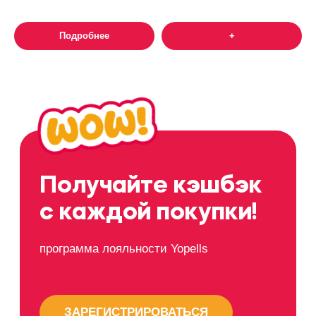
Подробнее
+
Центральный
Рождественский бул.,1
рынок
ТЦ
Павелецкая площадь 3
Павелецкая
Плаза