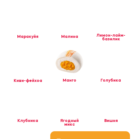
Молочный
«Дубайский»
Ваниль
шоколад
Варёная
Солёная
Фисташка
сгущенка -
карамель -
печенье
кедровый орех
НАБОРЫ
Пожалуйста, ознакомьтесь с
временными интервалами и картой
доставки перед заказом
(смотреть)
ПЭЛЛС — свежая
земляника